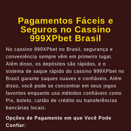
Pagamentos Fáceis e
Seguros no Cassino
999XPbet Brasil
No cassino 999XPbet no Brasil, segurança e
conveniência sempre vêm em primeiro lugar.
Além disso, os depósitos são rápidos, e o
sistema de saque rápido do cassino 999XPbet no
Brasil garante saques suaves e confiáveis. Além
disso, você pode se concentrar em seus jogos
favoritos enquanto usa métodos confiáveis como
Pix, boleto, cartão de crédito ou transferências
bancárias locais.
Opções de Pagamento em que Você Pode
Confiar: