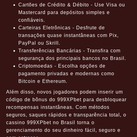
Cartões de Crédito & Débito - Use Visa ou
Mastercard para depósitos simples e
confiáveis.
Carteiras Eletrônicas - Desfrute de
transações quase instantâneas com Pix,
PayPal ou Skrill.
Transferências Bancárias - Transfira com
segurança dos principais bancos no Brasil.
Criptomoedas - Escolha opções de
pagamento privadas e modernas como
Bitcoin e Ethereum.
Além disso, novos jogadores podem inserir um
código de bônus do 999XPbet para desbloquear
recompensas instantâneas. Com métodos
seguros, saques rápidos e transparência total, o
cassino 999XPbet no Brasil torna o
gerenciamento do seu dinheiro fácil, seguro e