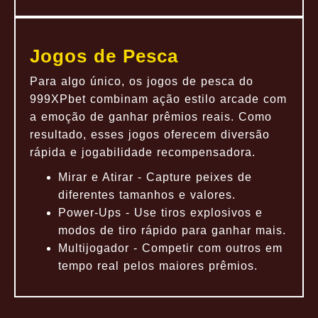
Jogos de Pesca
Para algo único, os jogos de pesca do
999XPbet combinam ação estilo arcade com
a emoção de ganhar prêmios reais. Como
resultado, esses jogos oferecem diversão
rápida e jogabilidade recompensadora.
Mirar e Atirar - Capture peixes de
diferentes tamanhos e valores.
Power-Ups - Use tiros explosivos e
modos de tiro rápido para ganhar mais.
Multijogador - Competir com outros em
tempo real pelos maiores prêmios.