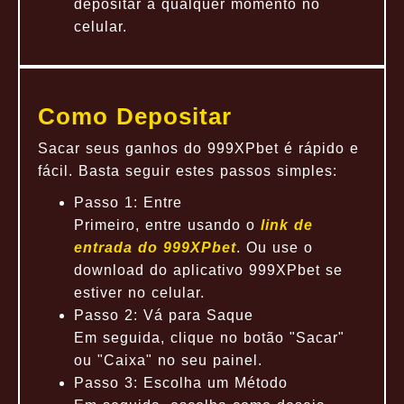
depositar a qualquer momento no
celular.
Como Depositar
Sacar seus ganhos do 999XPbet é rápido e
fácil. Basta seguir estes passos simples:
Passo 1: Entre
Primeiro, entre usando o
link de
entrada do 999XPbet
. Ou use o
download do aplicativo 999XPbet se
estiver no celular.
Passo 2: Vá para Saque
Em seguida, clique no botão "Sacar"
ou "Caixa" no seu painel.
Passo 3: Escolha um Método