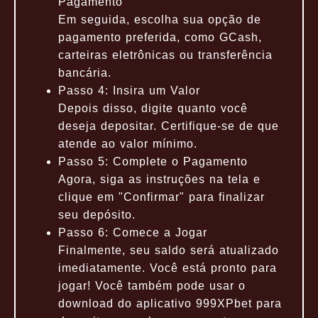
Pagamento
Em seguida, escolha sua opção de
pagamento preferida, como GCash,
carteiras eletrônicas ou transferência
bancária.
Passo 4: Insira um Valor
Depois disso, digite quanto você
deseja depositar. Certifique-se de que
atende ao valor mínimo.
Passo 5: Complete o Pagamento
Agora, siga as instruções na tela e
clique em "Confirmar" para finalizar
seu depósito.
Passo 6: Comece a Jogar
Finalmente, seu saldo será atualizado
imediatamente. Você está pronto para
jogar! Você também pode usar o
download do aplicativo 999XPbet para