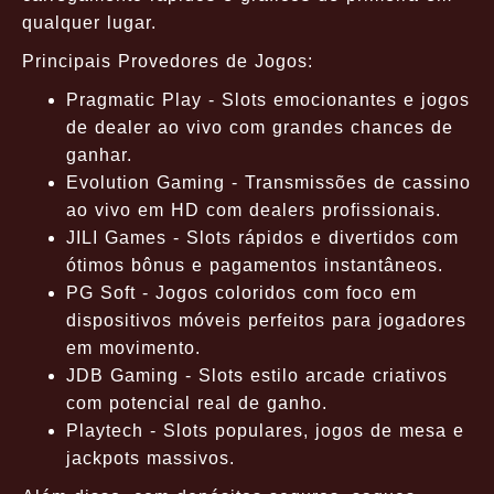
qualquer lugar.
Principais Provedores de Jogos:
Pragmatic Play - Slots emocionantes e jogos
de dealer ao vivo com grandes chances de
ganhar.
Evolution Gaming - Transmissões de cassino
ao vivo em HD com dealers profissionais.
JILI Games - Slots rápidos e divertidos com
ótimos bônus e pagamentos instantâneos.
PG Soft - Jogos coloridos com foco em
dispositivos móveis perfeitos para jogadores
em movimento.
JDB Gaming - Slots estilo arcade criativos
com potencial real de ganho.
Playtech - Slots populares, jogos de mesa e
jackpots massivos.