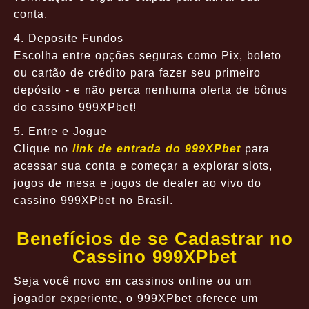
conta.
4. Deposite Fundos
Escolha entre opções seguras como Pix, boleto
ou cartão de crédito para fazer seu primeiro
depósito - e não perca nenhuma oferta de bônus
do cassino 999XPbet!
5. Entre e Jogue
Clique no
link de entrada do 999XPbet
para
acessar sua conta e começar a explorar slots,
jogos de mesa e jogos de dealer ao vivo do
cassino 999XPbet no Brasil.
Benefícios de se Cadastrar no
Cassino 999XPbet
Seja você novo em cassinos online ou um
jogador experiente, o 999XPbet oferece um