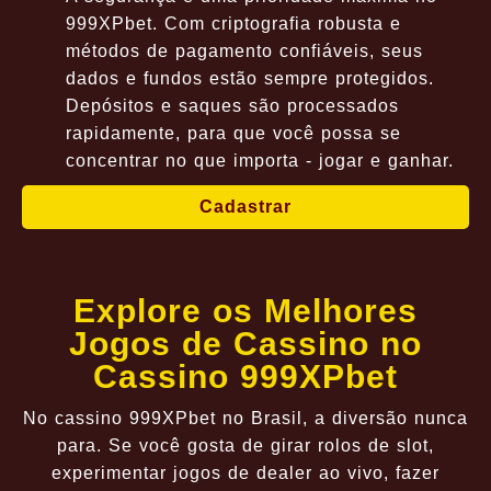
999XPbet. Com criptografia robusta e
métodos de pagamento confiáveis, seus
dados e fundos estão sempre protegidos.
Depósitos e saques são processados
rapidamente, para que você possa se
concentrar no que importa - jogar e ganhar.
Cadastrar
Explore os Melhores
Jogos de Cassino no
Cassino 999XPbet
No cassino 999XPbet no Brasil, a diversão nunca
para. Se você gosta de girar rolos de slot,
experimentar jogos de dealer ao vivo, fazer