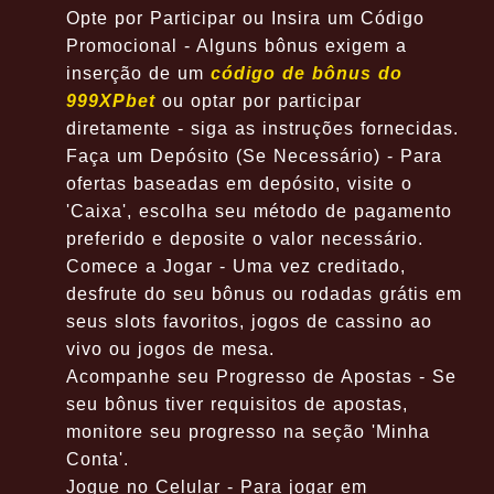
Opte por Participar ou Insira um Código
Promocional - Alguns bônus exigem a
inserção de um
código de bônus do
999XPbet
ou optar por participar
diretamente - siga as instruções fornecidas.
Faça um Depósito (Se Necessário) - Para
ofertas baseadas em depósito, visite o
'Caixa', escolha seu método de pagamento
preferido e deposite o valor necessário.
Comece a Jogar - Uma vez creditado,
desfrute do seu bônus ou rodadas grátis em
seus slots favoritos, jogos de cassino ao
vivo ou jogos de mesa.
Acompanhe seu Progresso de Apostas - Se
seu bônus tiver requisitos de apostas,
monitore seu progresso na seção 'Minha
Conta'.
Jogue no Celular - Para jogar em