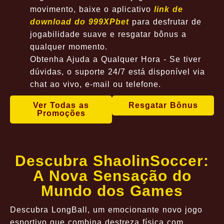
movimento, baixe o aplicativo
link de
download do 999XPbet
para desfrutar de
jogabilidade suave e resgatar bônus a
qualquer momento.
Obtenha Ajuda a Qualquer Hora - Se tiver
dúvidas, o suporte 24/7 está disponível via
chat ao vivo, e-mail ou telefone.
Ver Todas as
Resgatar Bônus
Promoções
Descubra ShaolinSoccer:
A Nova Sensação do
Mundo dos Games
Descubra LongBall, um emocionante novo jogo
esportivo que combina destreza física com