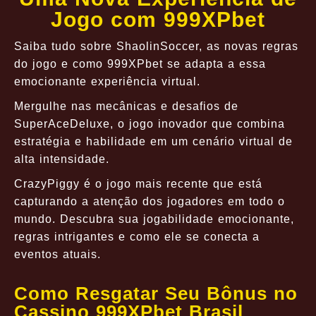
Jogo com 999XPbet
Saiba tudo sobre ShaolinSoccer, as novas regras
do jogo e como 999XPbet se adapta a essa
emocionante experiência virtual.
Mergulhe nas mecânicas e desafios de
SuperAceDeluxe, o jogo inovador que combina
estratégia e habilidade em um cenário virtual de
alta intensidade.
CrazyPiggy é o jogo mais recente que está
capturando a atenção dos jogadores em todo o
mundo. Descubra sua jogabilidade emocionante,
regras intrigantes e como ele se conecta a
eventos atuais.
Como Resgatar Seu Bônus no
Cassino 999XPbet Brasil