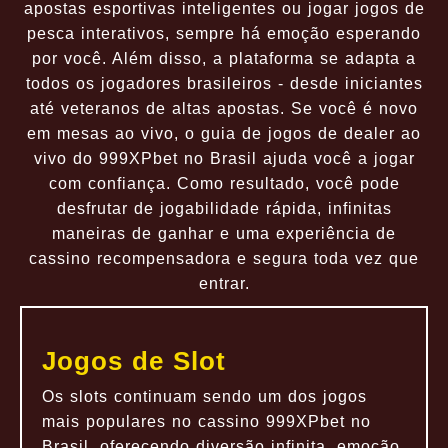
apostas esportivas inteligentes ou jogar jogos de
pesca interativos, sempre há emoção esperando
por você. Além disso, a plataforma se adapta a
todos os jogadores brasileiros - desde iniciantes
até veteranos de altas apostas. Se você é novo
em mesas ao vivo, o guia de jogos de dealer ao
vivo do 999XPbet no Brasil ajuda você a jogar
com confiança. Como resultado, você pode
desfrutar de jogabilidade rápida, infinitas
maneiras de ganhar e uma experiência de
cassino recompensadora e segura toda vez que
entrar.
Jogos de Slot
Os slots continuam sendo um dos jogos
mais populares no cassino 999XPbet no
Brasil, oferecendo diversão infinita, emoção