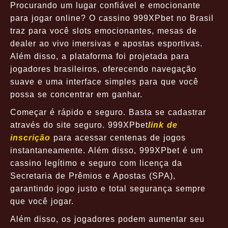
Procurando um lugar confiável e emocionante
para jogar online? O cassino 999XPbet no Brasil
traz para você slots emocionantes, mesas de
dealer ao vivo imersivas e apostas esportivas.
Além disso, a plataforma foi projetada para
jogadores brasileiros, oferecendo navegação
suave e uma interface simples para que você
possa se concentrar em ganhar.
Começar é rápido e seguro. Basta se cadastrar
através do site seguro. 999XPbet
link de
inscrição
para acessar centenas de jogos
instantaneamente. Além disso, 999XPbet é um
cassino legítimo e seguro com licença da
Secretaria de Prêmios e Apostas (SPA),
garantindo jogo justo e total segurança sempre
que você jogar.
Além disso, os jogadores podem aumentar seu