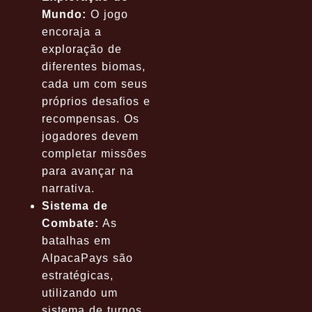
Mundo:
O jogo
encoraja a
exploração de
diferentes biomas,
cada um com seus
próprios desafios e
recompensas. Os
jogadores devem
completar missões
para avançar na
narrativa.
Sistema de
Combate:
As
batalhas em
AlpacaPays são
estratégicas,
utilizando um
sistema de turnos