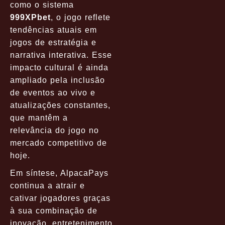
como o sistema
999XPbet
, o jogo reflete
tendências atuais em
jogos de estratégia e
narrativa interativa. Esse
impacto cultural é ainda
ampliado pela inclusão
de eventos ao vivo e
atualizações constantes,
que mantêm a
relevância do jogo no
mercado competitivo de
hoje.
Em síntese, AlpacaPays
continua a atrair e
cativar jogadores graças
à sua combinação de
inovação, entretenimento