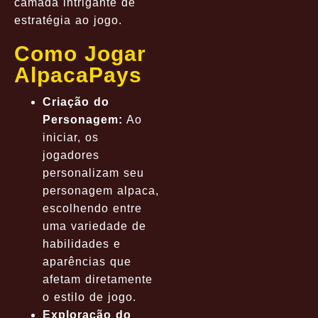
camada intrigante de
estratégia ao jogo.
Como Jogar
AlpacaPays
Criação do
Personagem:
Ao
iniciar, os
jogadores
personalizam seu
personagem alpaca,
escolhendo entre
uma variedade de
habilidades e
aparências que
afetam diretamente
o estilo de jogo.
Exploração do