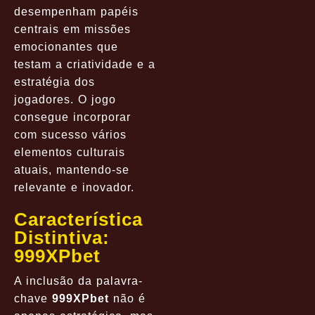
desempenham papéis
centrais em missões
emocionantes que
testam a criatividade e a
estratégia dos
jogadores. O jogo
consegue incorporar
com sucesso vários
elementos culturais
atuais, mantendo-se
relevante e inovador.
Característica
Distintiva:
999XPbet
A inclusão da palavra-
chave
999XPbet
não é