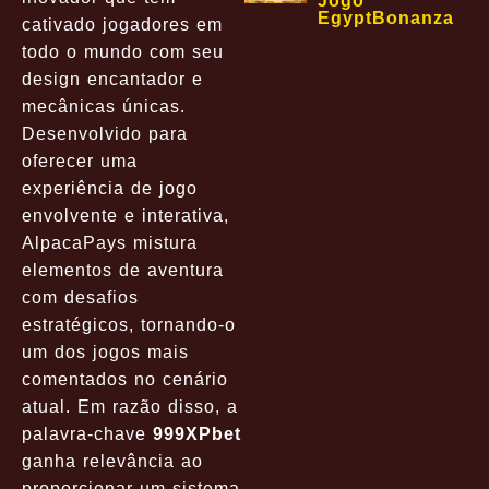
Jogo
EgyptBonanza
cativado jogadores em
todo o mundo com seu
design encantador e
mecânicas únicas.
Desenvolvido para
oferecer uma
experiência de jogo
envolvente e interativa,
AlpacaPays mistura
elementos de aventura
com desafios
estratégicos, tornando-o
um dos jogos mais
comentados no cenário
atual. Em razão disso, a
palavra-chave
999XPbet
ganha relevância ao
proporcionar um sistema