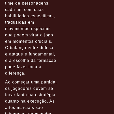
time de personagens,
cada um com suas
habilidades específicas,
traduzidas em
movimentos especiais
que podem virar o jogo
em momentos cruciais.
O balanço entre defesa
e ataque é fundamental,
e a escolha da formação
pode fazer toda a
diferença.
Ao começar uma partida,
os jogadores devem se
focar tanto na estratégia
quanto na execução. As
artes marciais são
integradas de maneira