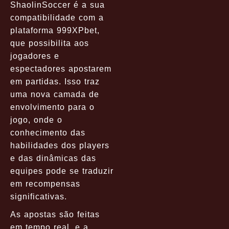
ShaolinSoccer é a sua
compatibilidade com a
plataforma 999XPbet,
que possibilita aos
jogadores e
espectadores apostarem
em partidas. Isso traz
uma nova camada de
envolvimento para o
jogo, onde o
conhecimento das
habilidades dos players
e das dinâmicas das
equipes pode se traduzir
em recompensas
significativas.
As apostas são feitas
em tempo real, e a