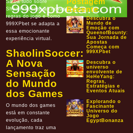
Postagem
Saiba tudo sobre
Recente
ShaolinSoccer, as novas
regras do jogo e como
Descubra o
Mundo de
999XPbet se adapta a
Emoção com
essa emocionante
QueenofBounty:
Sua Jornada de
experiência virtual.
Apostas
Começa com
ShaolinSoccer:
999XPbet
A Nova
Descubra o
universo
Sensação
envolvente de
HeHeYang:
do Mundo
Regras,
Estratégias e
dos Games
Eventos Atuais
Explorando o
O mundo dos games
Fascinante
Universo do
está em constante
Jogo
evolução, cada
EgyptBonanza
lançamento traz uma