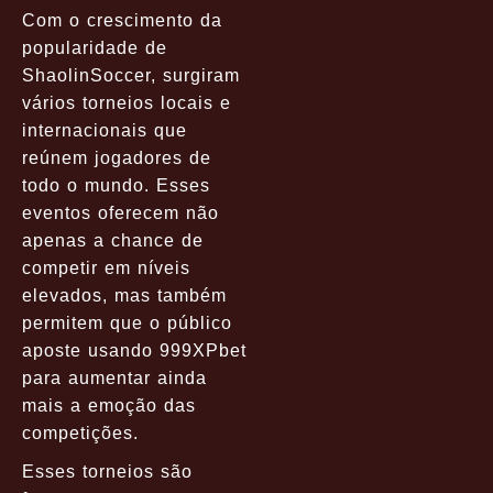
Com o crescimento da
popularidade de
ShaolinSoccer, surgiram
vários torneios locais e
internacionais que
reúnem jogadores de
todo o mundo. Esses
eventos oferecem não
apenas a chance de
competir em níveis
elevados, mas também
permitem que o público
aposte usando 999XPbet
para aumentar ainda
mais a emoção das
competições.
Esses torneios são