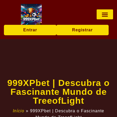
Cassino ao vivo
Sabong online
Loteria online
Jogos de pesca
política Pr
Notícias de Flash
Entrar
Registrar
999XPbet | Descubra o
Fascinante Mundo de
TreeofLight
Início
»
999XPbet | Descubra o Fascinante